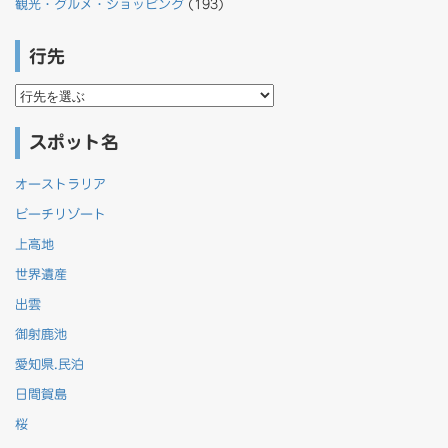
観光・グルメ・ショッピング
(193)
行先
行
先
スポット名
オーストラリア
ビーチリゾート
上高地
世界遺産
出雲
御射鹿池
愛知県.民泊
日間賀島
桜