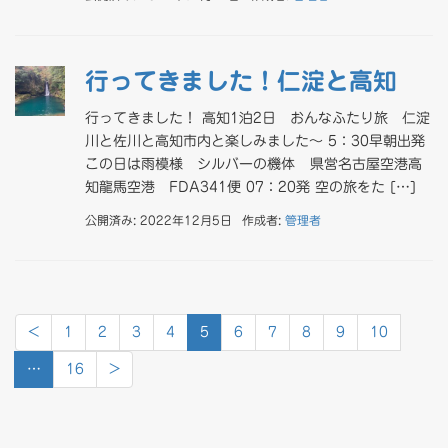
行ってきました！仁淀と高知
行ってきました！ 高知1泊2日 おんなふたり旅 仁淀
川と佐川と高知市内と楽しみました～ 5：30早朝出発
この日は雨模様 シルバーの機体 県営名古屋空港高
知龍馬空港 FDA341便 07：20発 空の旅をた […]
公開済み: 2022年12月5日
作成者:
管理者
<
1
2
3
4
5
6
7
8
9
10
…
16
>