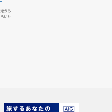
ー
空港から
もらいた