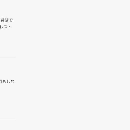
の希望で
レスト
何もしな