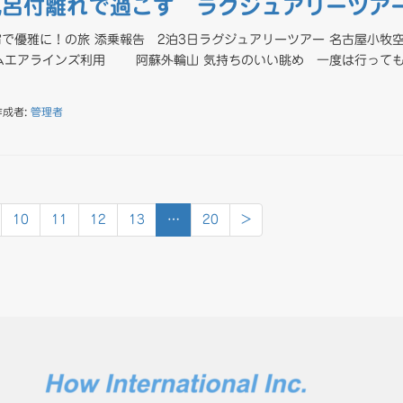
風呂付離れで過ごす ラグジュアリーツア
で優雅に！の旅 添乗報告 2泊3日ラグジュアリーツアー 名古屋小牧
ームエアラインズ利用 阿蘇外輪山 気持ちのいい眺め 一度は行って
作成者:
管理者
10
11
12
13
…
20
>