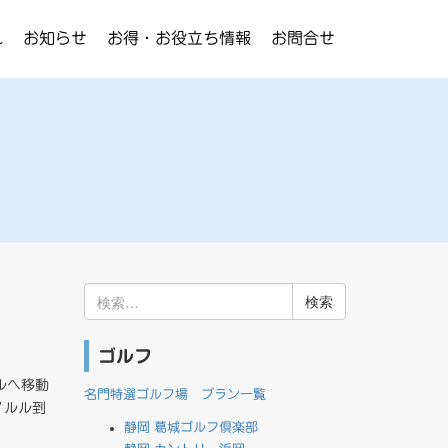
れ
お知らせ
お得・お役立ち情報
お問合せ
検
索:
ゴルフ
ルへ移動
名門特選ゴルフ場 プラン一覧
ノルル到
静岡 葛城ゴルフ倶楽部