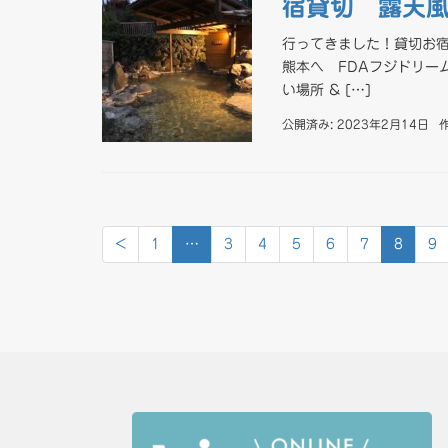
宿貸切 露天
行ってきました！貸切お宿
熊本へ FDAフジドリ
い場所 & […]
公開済み: 2023年2月14日
<
1
…
3
4
5
6
7
8
9