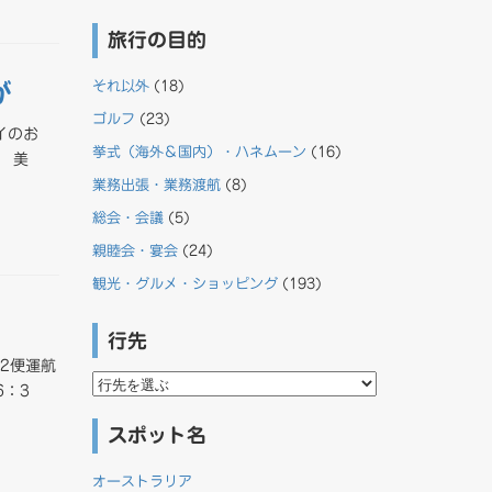
旅行の目的
それ以外
(18)
が
ゴルフ
(23)
イのお
挙式（海外＆国内）・ハネムーン
(16)
 美
業務出張・業務渡航
(8)
総会・会議
(5)
親睦会・宴会
(24)
観光・グルメ・ショッピング
(193)
行先
2便運航
行
6：3
先
スポット名
オーストラリア