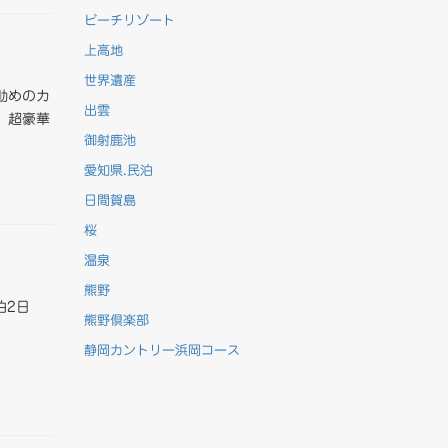
ビーチリゾート
上高地
世界遺産
勧めのカ
出雲
。超豪華
御射鹿池
愛知県.民泊
日間賀島
桜
温泉
熊野
泊2日
熊野倶楽部
静岡カントリー浜岡コース