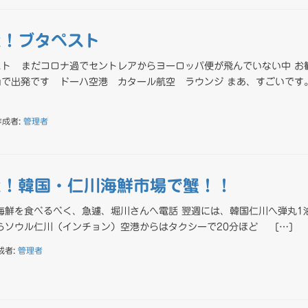
た！ブタペスト
ト まだコロナ過でセントレアからヨーロッパ便が飛んでいない中 お
で出発です ドーハ空港 カタール航空 ラウンジ まあ、すごいです
作成者:
管理者
た！韓国・仁川海鮮市場で蟹！！
海鮮を食べるべく、急遽、堀川さんへ電話 翌週には、韓国仁川へ弾丸1
らソウル仁川（インチョン）空港からはタクシーで20分ほど […]
成者:
管理者