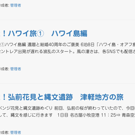
作成者:
管理者
た！ハワイ旅① ハワイ島編
①ハワイ島編 還暦と結婚40周年のご褒美 6泊8日「ハワイ島・オアフ
ントレア出発が遅れる波乱のスタート。風の凄さは、各SNSでも配信
作成者:
管理者
た！弘前花見と縄文遺跡 津軽地方の旅
ベンジ花見と縄文遺跡めぐり 前回、弘前の桜が終わっていたので、今回
て、縄文を感じに行きます 1日目 名古屋小牧空港 11：25⇒ 青森空港
作成者:
管理者