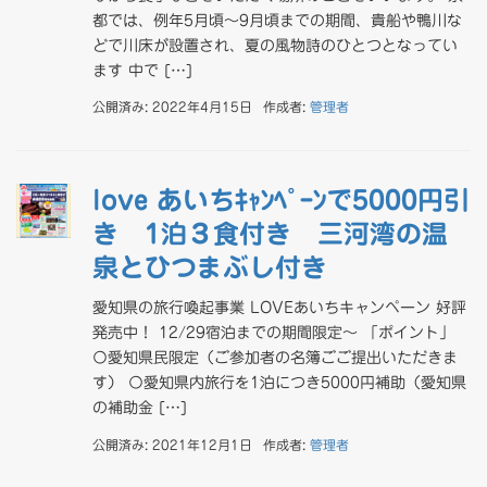
都では、例年5月頃～9月頃までの期間、貴船や鴨川な
どで川床が設置され、夏の風物詩のひとつとなってい
ます 中で […]
公開済み: 2022年4月15日
作成者:
管理者
love あいちｷｬﾝﾍﾟｰﾝで5000円引
き 1泊３食付き 三河湾の温
泉とひつまぶし付き
愛知県の旅行喚起事業 LOVEあいちキャンペーン 好評
発売中！ 12/29宿泊までの期間限定～ 「ポイント」
〇愛知県民限定（ご参加者の名簿ごご提出いただきま
す） 〇愛知県内旅行を1泊につき5000円補助（愛知県
の補助金 […]
公開済み: 2021年12月1日
作成者:
管理者