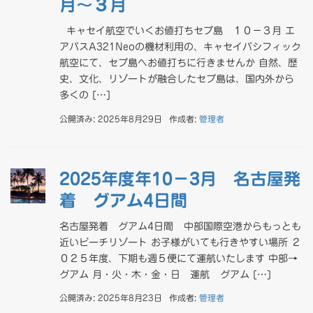
月～３月
キャセイ航空でいくお値打ちセブ島 １０－３月 エ
アバスA321Neoの機材利用の、キャセイパシフィック
航空にて、セブ島へお値打ちに行きませんか 自然、歴
史、文化、リゾートが融合したセブ島は、国内外から
多くの […]
公開済み: 2025年8月29日
作成者:
管理者
2025年度年10－3月 名古屋発
着 グアム4日間
名古屋発着 グアム4日間 中部国際空港からもっとも
近いビーチリゾート お子様がいても行きやすい場所 ２
０２５年度、下期も週５便にて運航いたします 中部→
グアム 月・火・木・金・日 運航 グアム […]
公開済み: 2025年8月23日
作成者:
管理者