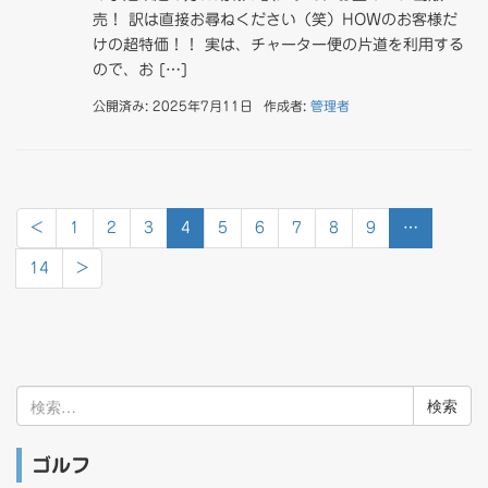
売！ 訳は直接お尋ねください（笑）HOWのお客様だ
けの超特価！！ 実は、チャーター便の片道を利用する
ので、お […]
公開済み: 2025年7月11日
作成者:
管理者
<
1
2
3
4
5
6
7
8
9
…
14
>
検
索:
ゴルフ