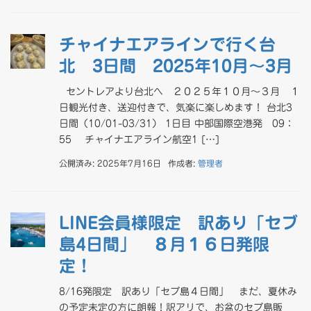
チャイナエアラインで行く台
北 3日間 2025年10月～3月
セントレアより台北へ ２０２５年１０月～３月 １
日観光付き、送迎付きで、気楽に楽しめます！ 台北3
日間（10/01-03/31） 1日目 中部国際空港発 09：
55 チャイナエアライン航空1 […]
公開済み: 2025年7月16日
作成者:
管理者
LINE会員様限定 訳あり「セブ
島4日間」 ８月１６日発限
定！
8/16発限定 訳あり「セブ島４日間」 まだ、夏休み
の予定未定の方に朗報！訳アリで、お盆のセブ島販