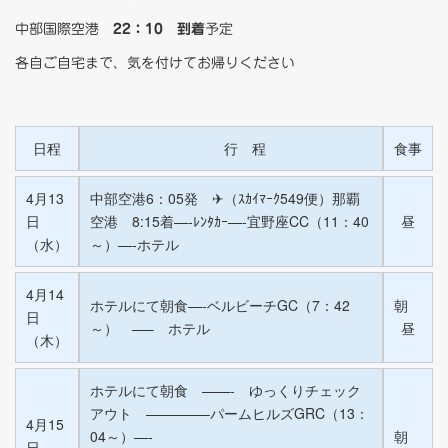
中部国際空港
22：10 到着
予定
各自ご自宅まで、気を付けてお帰りください
日程
行 程
食事
4月13
中部空港6：05発 ✈（ｽｶｲﾏｰｸ549便）那覇
日
空港 8:15着—-ﾚﾝﾀｶｰ—-宜野座CC（11：40
昼
（水）
～）—-ホテル
4月14
ホテルにて朝食—-ベルビーチGC（7：42
朝
日
～） —– ホテル
昼
（木）
ホテルにて朝食 ——- ゆっくりチェック
アウト ————–パームヒルズGRC（13：
4月15
04～）—-
朝
日