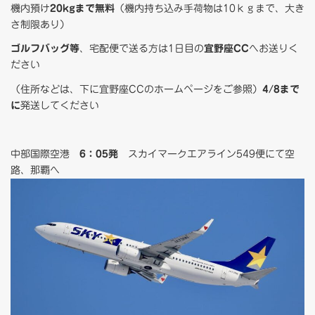
機内預け
20kgまで無料
（機内持ち込み手荷物は10ｋｇまで、大き
さ制限あり）
ゴルフバッグ等
、宅配便で送る方は1日目の
宜野座CC
へお送りく
ださい
（住所などは、下に宜野座CCのホームページをご参照）
4/8まで
に
発送してください
中部国際空港
6：05発
スカイマークエアライン549便にて空
路、那覇へ