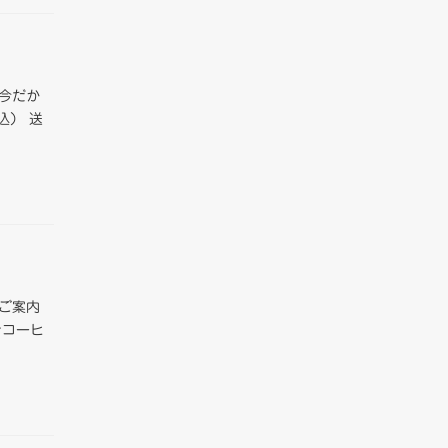
今だか
込） 送
ご案内
ナコーヒ