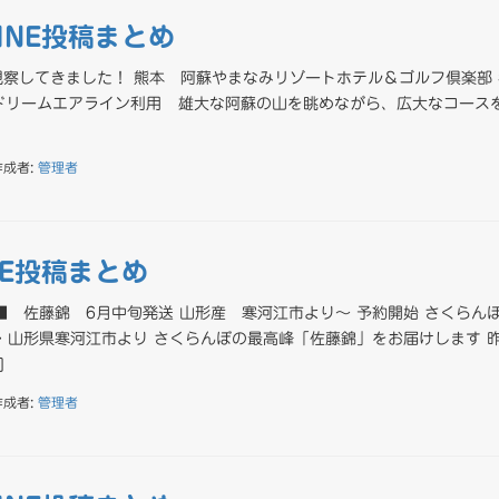
LINE投稿まとめ
察してきました！ 熊本 阿蘇やまなみリゾートホテル＆ゴルフ倶楽部
ドリームエアライン利用 雄大な阿蘇の山を眺めながら、広大なコース
作成者:
管理者
INE投稿まとめ
■ 佐藤錦 6月中旬発送 山形産 寒河江市より～ 予約開始 さくらん
・山形県寒河江市より さくらんぼの最高峰「佐藤錦」をお届けします 
]
作成者:
管理者