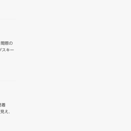
、間際の
グスキー
発着
が見え、