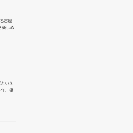
 名古屋
を楽しめ
ぼといえ
昨年、優